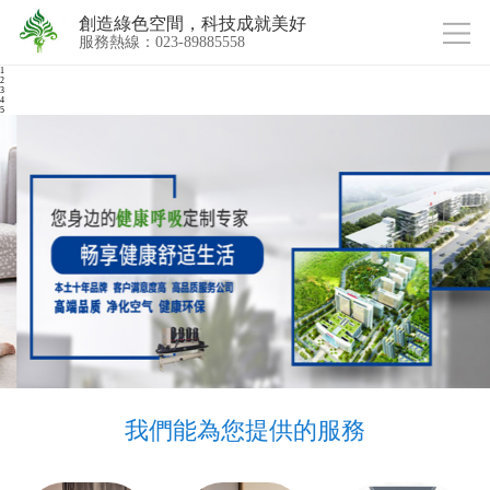
創造綠色空間，科技成就美好
服務熱線：023-89885558
1
2
3
4
5
我們能為您提供的服務