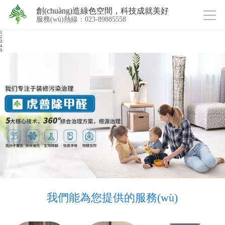
創(chuàng)造綠色空間，科技成就美好
服務(wù)熱線：023-89885558
1
2
3
4
5
我們能為您提供的服務(wù)