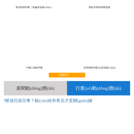
售房部除甲醛（海倫堡地產(chǎn)）
輕軌列車除甲醛視頻
中國人壽除甲醛
售房部除甲醛(北辰地產(chǎn))
查看更多
新聞動(dòng)態(tài)
行業(yè)動(dòng)態(tài)
甲醛做完就完事？驗(yàn)收和售后才是關(guān)鍵
行業