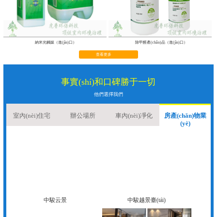
納米光觸媒（進(jìn)口）
除甲醛產(chǎn)品（進(jìn)口）
查看更多
事實(shí)和口碑勝于一切
他們選擇我們
室內(nèi)住宅
辦公場所
車內(nèi)凈化
房產(chǎn)物業
(yè)
中駿云景
中駿越景臺(tái)