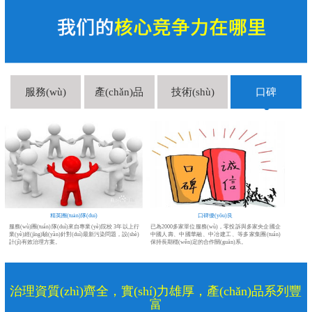
服務(wù)
產(chǎn)品
技術(shù)
口碑
精英團(tuán)隊(duì)
口碑優(yōu)良
甲
服務(wù)團(tuán)隊(duì)來自專業(yè)院校 3年以上行
已為2000多家單位服務(wù)，零投訴與多家央企國企
染
業(yè)經(jīng)驗(yàn)針對(duì)最新污染問題，設(shè)
中國人壽、中國華融、中冶建工、等多家集團(tuán)
計(jì)有效治理方案。
保持長期穩(wěn)定的合作關(guān)系。
治理資質(zhì)齊全，實(shí)力雄厚，產(chǎn)品系列豐
富