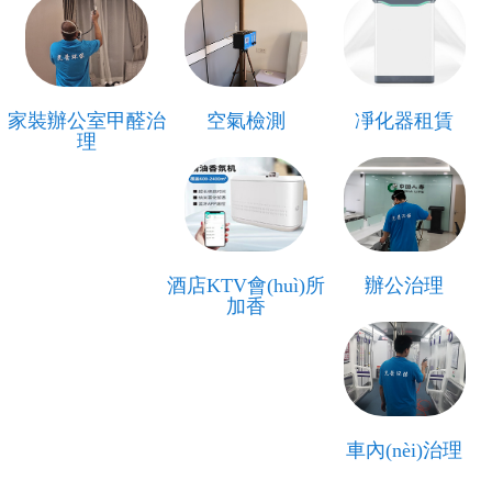
家裝辦公室甲醛治
空氣檢測
凈化器租賃
理
酒店KTV會(huì)所
辦公治理
加香
車內(nèi)治理