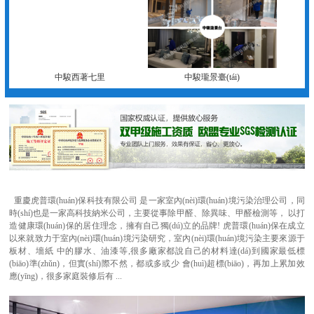
中駿西著七里
中駿瓏景臺(tái)
重慶虎普環(huán)保科技有限公司 是一家室內(nèi)環(huán)境污染治理公司，同
時(shí)也是一家高科技納米公司，主要從事除甲醛、除異味、甲醛檢測等， 以打
造健康環(huán)保的居住理念，擁有自己獨(dú)立的品牌! 虎普環(huán)保在成立
以來就致力于室內(nèi)環(huán)境污染研究，室內(nèi)環(huán)境污染主要來源于
板材、墻紙 中的膠水、油漆等,很多廠家都說自己的材料達(dá)到國家最低標
(biāo)準(zhǔn)，但實(shí)際不然，都或多或少 會(huì)超標(biāo)，再加上累加效
應(yīng)，很多家庭裝修后有 ...