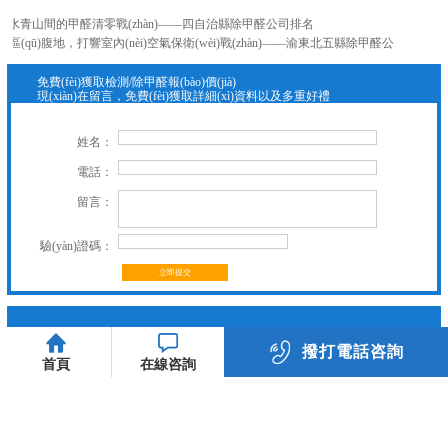
行業
，綠水青山間的甲醛清零戰(zhàn)——四自治縣除甲醛公司排名
公司新聞 - 忠縣、云陽、奉節(jié)、巫山、巫溪五縣聯(lián)防篇：三峽庫區(qū)腹地，打響室內(nèi)空氣保衛(wèi)戰(zhàn)——渝東北五縣除甲醛公司排名
行業
免費(fèi)獲取檢測/除甲醛報(bào)價(jià)
現(xiàn)在留言，免費(fèi)獲取詳細(xì)資料以及多重好禮
姓名：
電話：
留言：
驗(yàn)證碼：
立即提交
撥打電話咨詢
首頁
在線咨詢
023-89885558
關(guān)愛家人健康，虎普與你
同行