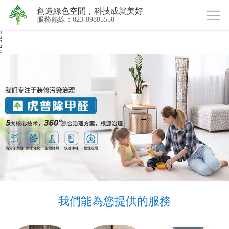
創造綠色空間，科技成就美好
服務熱線：023-89885558
1
2
3
4
5
我們能為您提供的服務