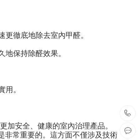
快速更徹底地除去室內甲醛。
長久地保持除醛效果。
實用。
0
到更加安全、健康的室內治理產品。
8
是非常重要的。這方面不僅涉及技術