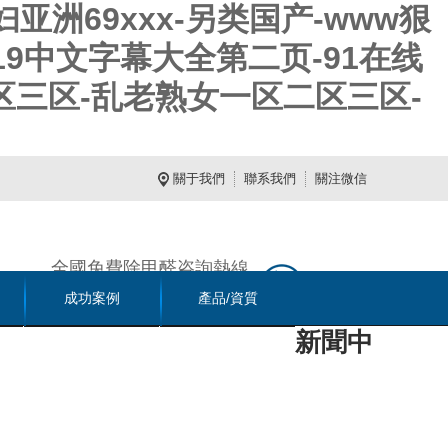
亚洲69xxx-另类国产-www狠
19中文字幕大全第二页-91在线
区三区-乱老熟女一区二区三区-
關于我們
聯系我們
關注微信
全國免費除甲醛咨詢熱線
023-89885558
成功案例
產品/資質
新聞中