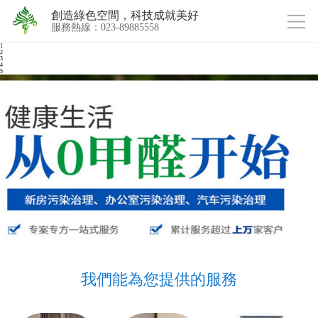
創造綠色空間，科技成就美好
服務熱線：023-89885558
1
2
3
4
5
我們能為您提供的服務